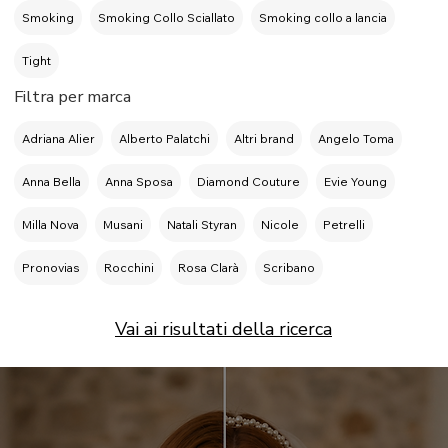
Smoking
Smoking Collo Sciallato
Smoking collo a lancia
Tight
Filtra per marca
Adriana Alier
Alberto Palatchi
Altri brand
Angelo Toma
Anna Bella
Anna Sposa
Diamond Couture
Evie Young
Milla Nova
Musani
Natali Styran
Nicole
Petrelli
Pronovias
Rocchini
Rosa Clarà
Scribano
Vai ai risultati della ricerca