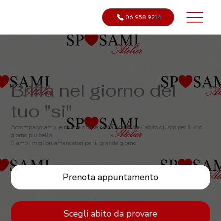
06 958 9214
Brilla nel giorno del
tuo "si"
Accompagniamo le nostre spose nella scelta dell'abito giusto per il loro
giorno più bello.
Siamo i migliori affiancatori per il grande giorno
Prenota appuntamento
Scegli abito da provare