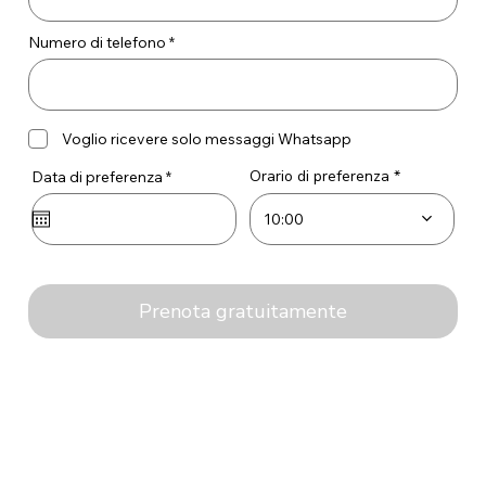
Numero di telefono
Voglio ricevere solo messaggi Whatsapp
Orario di preferenza
r
Data di preferenza
*
e
q
10:00
u
i
r
e
d
Prenota gratuitamente